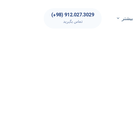
912.027.3029 (98+)
بیشتر
تماس بگیرید