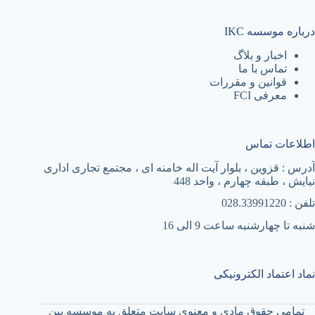
درباره موسسه IKC
اخبار و بلاگ
تماس با ما
قوانین و مقررات
معرفی FCI
اطلاعات تماس
آدرس : قزوین ، بلوار آیت اله خامنه ای ، مجتمع تجاری اداری
نیایش ، طبقه چهارم ، واحد 448
تلفن : 028.33991220
شنبه تا چهارشنبه ساعت 9 الی 16
نماد اعتماد الکترونیکی
تمامی حقوق مادی و معنوی سایت متعلق به موسسه بین