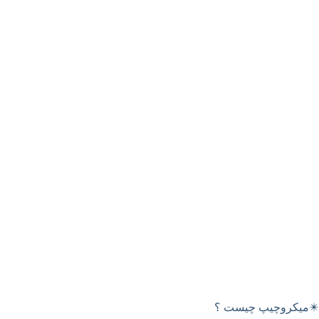
✴️میکروچیپ چیست ؟