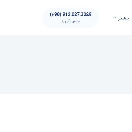
912.027.3029 (98+)
بیشتر
تماس بگیرید