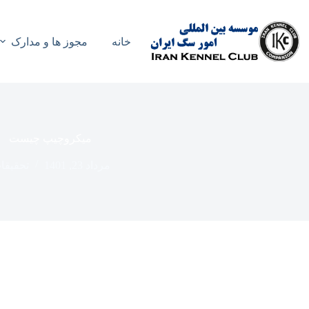
رش
ه
حتوا
خانه
مجوز ها و مدارک
میکروچیپ چیست
مرداد 23, 1401
تحقیقا