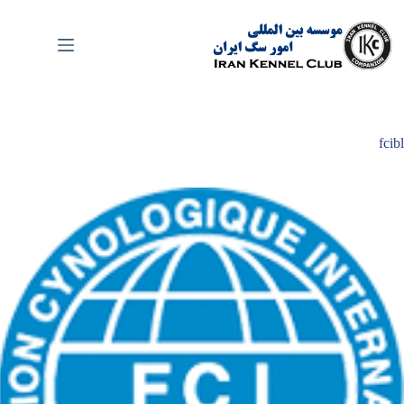
رش
ه
حتوا
fcibl