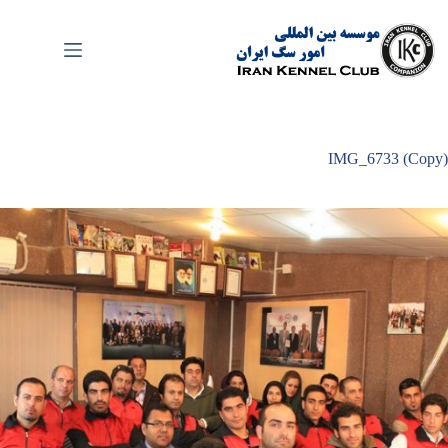
رش
ه
حتوا
IMG_6733 (Copy)