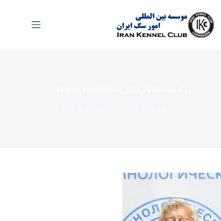
رش
ه
حتوا
درگذشت ناگوار دکتر Eugene Yerusalimsky
خرداد 8, 1400
اخبار
,
اخبار FCI