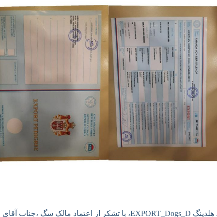
دریافت سومین شجره نامه ی اکسپورت از کنل کلاب صربستان توسط هلدینگ s_D