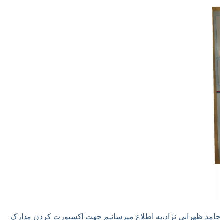
EXPORT_Dog، با تشکر از اعتماد مالک سگ ،جناب آقای حامد ظهرابی نژاد،به اطلاع میرسانیم جهت اکسپورت کردن مدارک