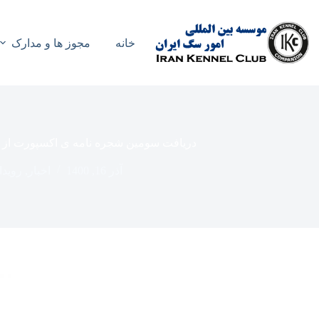
رش
ه
حتوا
خانه
مجوز ها و مدارک
دریافت سومین شجره نامه ی اکسپورت از 
آذر 16, 1400
اخبار
,
رویدا