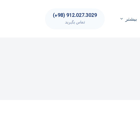
912.027.3029 (98+)
بیشتر
تماس بگیرید