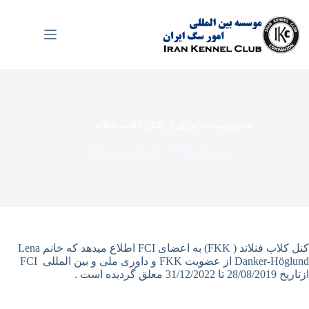
رش
ه
حتوا
محرومیت داوری از کنل کلاب فنلاند
مهر 10, 1398
اخبار
,
اخبار FCI
کنل کلاب فنلاند ( FKK) به اعضای FCI اطلاع میدهد که خانم Lena
Danker-Höglund از عضویت FKK و داوری ملی و بین المللی FCI
ازتاریخ 28/08/2019 تا 31/12/2022 معلق گردیده است .