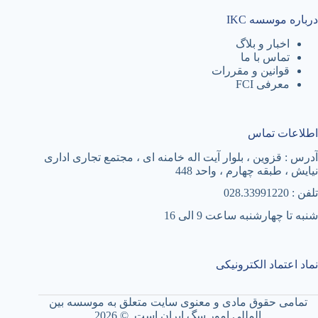
درباره موسسه IKC
اخبار و بلاگ
تماس با ما
قوانین و مقررات
معرفی FCI
اطلاعات تماس
آدرس : قزوین ، بلوار آیت اله خامنه ای ، مجتمع تجاری اداری
نیایش ، طبقه چهارم ، واحد 448
تلفن : 028.33991220
شنبه تا چهارشنبه ساعت 9 الی 16
نماد اعتماد الکترونیکی
تمامی حقوق مادی و معنوی سایت متعلق به موسسه بین
المللی امور سگ ایران است. © ‏2026