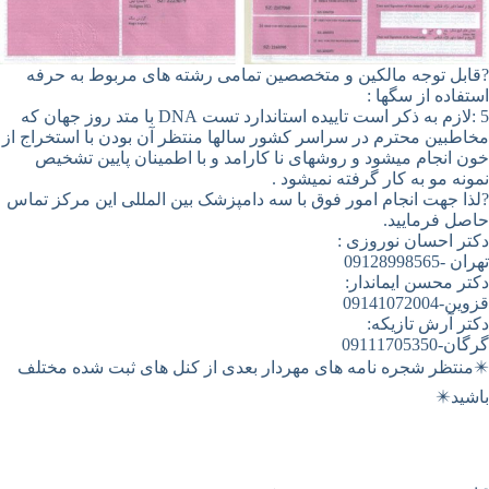
?قابل توجه مالکین و متخصصین تمامی رشته های مربوط به حرفه
استفاده از سگها :
5 :لازم به ذکر است تاییده استاندارد تست DNA با متد روز جهان که
مخاطبین محترم در سراسر کشور سالها منتظر آن بودن با استخراج از
خون انجام میشود و روشهای نا کارامد و با اطمینان پایین تشخیص
نمونه مو به کار گرفته نمیشود .
?لذا جهت انجام امور فوق با سه دامپزشک بین المللی این مرکز تماس
حاصل فرمایید.
دکتر احسان نوروزی :
تهران -09128998565
دکتر محسن ایماندار:
قزوین-09141072004
دکتر آرش تازیکه:
گرگان-09111705350
✴️منتظر شجره نامه های مهردار بعدی از کنل های ثبت شده مختلف
باشید✴️