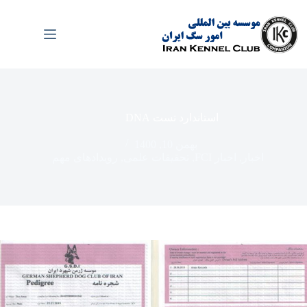
رش
ه
حتوا
استاندارد تست DNA
بهمن 10, 1400
اخبار
,
اخبار FCI
,
تحقیقات علمی
,
رویدادهای مهم